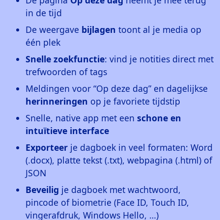
De pagina
Op deze dag
neemt je mee terug
in de tijd
De weergave
bijlagen
toont al je media op
één plek
Snelle zoekfunctie
: vind je notities direct met
trefwoorden of tags
Meldingen voor “Op deze dag” en dagelijkse
herinneringen
op je favoriete tijdstip
Snelle, native app met een
schone en
intuïtieve interface
Exporteer
je dagboek in veel formaten: Word
(.docx), platte tekst (.txt), webpagina (.html) of
JSON
Beveilig
je dagboek met wachtwoord,
pincode of biometrie (Face ID, Touch ID,
vingerafdruk, Windows Hello, …)