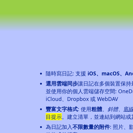
隨時寫日記: 支援
iOS、macOS、And
選用雲端同步
讓日記在多個裝置保持最
並使用你的個人雲端儲存空間: OneDrive
iCloud、Dropbox 或 WebDAV
豐富文字格式
: 使用
粗體
、
斜體
、
底
目提示
。建立清單，並連結到網站或
為日記加入
不限數量的附件
: 照片、