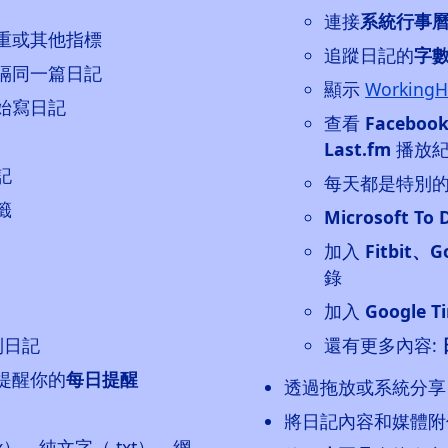
連接
系統行事
重或其他指標
追蹤日記的
字
隔同一篇日記
顯示
WorkingH
始寫日記
查看
Faceboo
Last.fm
播放
記
每天都是特別的
籤
Microsoft To 
加入
Fitbit、G
錄
加入
Google T
到日記
還有更多內容:
提醒你的
每日提醒
透過拖放或系統分享，
將日記內容和媒體附件
cx）、純文字（.txt）、網