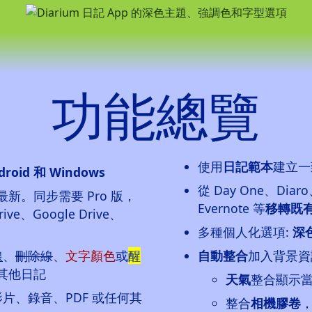
功能總覽
使用
日記範本
建立一
roid 和 Windows
從 Day One、Diaro
新。同步需要 Pro 版，
Evernote 等
移轉既
、Google Drive、
多種個人化選項:
深
線
、
刪除線
、
文字顏色
或
醒
自動整合
加入背景資
其他日記
天氣
整合顯示
影片、錄音、PDF 或任何其
整合
相機膠卷