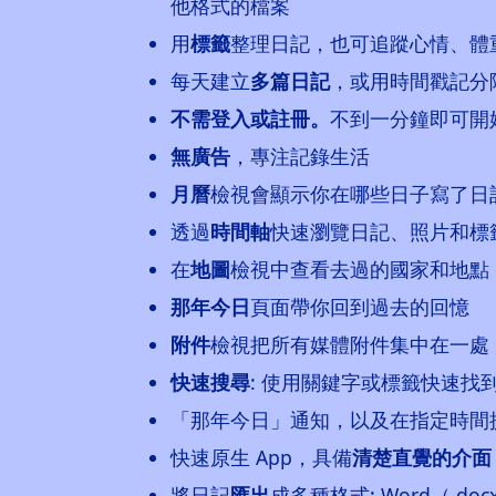
他格式的檔案
用
標籤
整理日記，也可追蹤心情、體
每天建立
多篇日記
，或用時間戳記分
不需登入或註冊。
不到一分鐘即可開
無廣告
，專注記錄生活
月曆
檢視會顯示你在哪些日子寫了日
透過
時間軸
快速瀏覽日記、照片和標
在
地圖
檢視中查看去過的國家和地點
那年今日
頁面帶你回到過去的回憶
附件
檢視把所有媒體附件集中在一處
快速搜尋
: 使用關鍵字或標籤快速找
「那年今日」通知，以及在指定時間
快速原生 App，具備
清楚直覺的介面
將日記
匯出
成多種格式: Word（.do