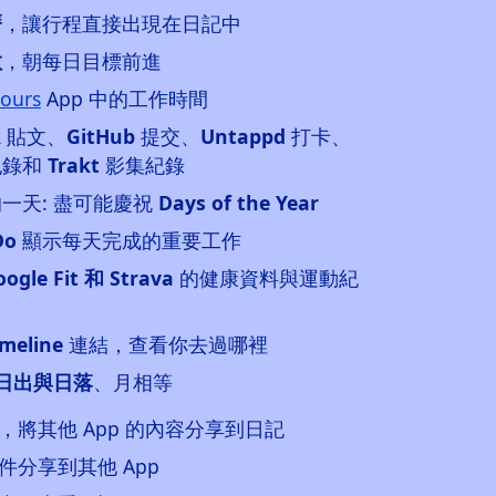
曆
，讓行程直接出現在日記中
數
，朝每日目標前進
ours
App 中的工作時間
k
貼文、
GitHub
提交、
Untappd
打卡、
紀錄和
Trakt
影集紀錄
一天: 盡可能慶祝
Days of the Year
Do
顯示每天完成的重要工作
oogle Fit 和 Strava
的健康資料與運動紀
imeline
連結，查看你去過哪裡
日出與日落
、月相等
將其他 App 的內容分享到日記
分享到其他 App